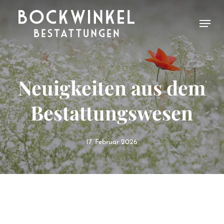
Skip
Menu
to
Close
main
Menu
content
Neuigkeiten aus dem
Bestattungswesen
17. Februar 2026