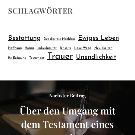
SCHLAGWÖRTER
Bestattung
Ewiges Leben
Der digitale Nachlass
Hoffnung
Hospiz
Individualität
Jenseits
Neue Wege
Neuigkeiten
Trauer
Unendlichkeit
Re-Erdigung
Testament
Nächster Beitrag
Über den Umgang mit
dem Testament eines